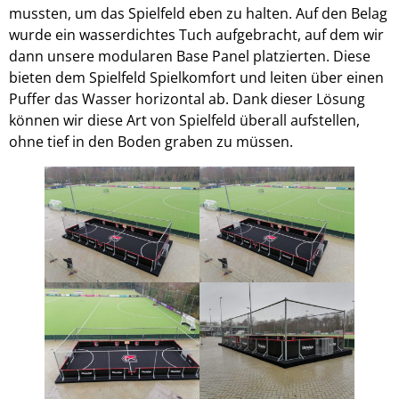
mussten, um das Spielfeld eben zu halten. Auf den Belag
wurde ein wasserdichtes Tuch aufgebracht, auf dem wir
dann unsere modularen Base Panel platzierten. Diese
bieten dem Spielfeld Spielkomfort und leiten über einen
Puffer das Wasser horizontal ab. Dank dieser Lösung
können wir diese Art von Spielfeld überall aufstellen,
ohne tief in den Boden graben zu müssen.